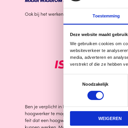
MAAR WAAROM IS HET VIJF JAAR GELDIG?
Ook bij het werken met de hoogwerker is veilighe
Toestemming
Deze website maakt gebruik
We gebruiken cookies om cont
websiteverkeer te analyseren
media, adverteren en analys
IS EEN HOO
verstrekt of die ze hebben v
Toestemmingsselectie
Noodzakelijk
Ben je verplicht in het bezit te zijn van een geldi
hoogwerker te mogen werken? Waarschijnlijk ben 
WEIGEREN
feit dat een hoogwerker certificaat erg belangrijk i
kunnen werken. Maar is dit ook daadwerkelijk ver