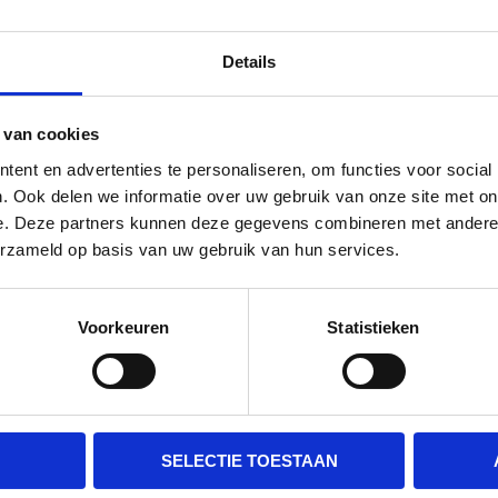
te vervallen.
id van groot belang.
Details
 van cookies
ent en advertenties te personaliseren, om functies voor social
. Ook delen we informatie over uw gebruik van onze site met on
e. Deze partners kunnen deze gegevens combineren met andere i
GWERKER CERTIFICAAT
erzameld op basis van uw gebruik van hun services.
Voorkeuren
Statistieken
g certificaat om met een
DE LAAGSTE PRIJS VOOR
je al op de hoogte van het
Wij bij Hoogwerker concurre
SELECTIE TOESTAAN
s om veilig en efficiënt te
prijs bij het behalen van he
plicht?