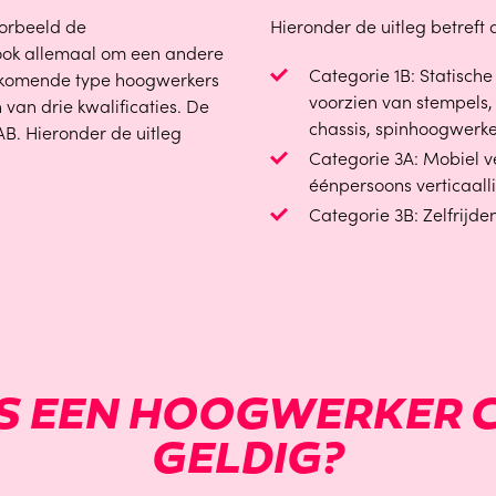
oorbeeld de
Hieronder de uitleg betreft 
ook allemaal om een andere
Categorie 1B: Statisch
oorkomende type hoogwerkers
voorzien van stempels
 van drie kwalificaties. De
chassis, spinhoogwerke
 AB. Hieronder de uitleg
Categorie 3A: Mobiel ve
éénpersoons verticaalli
Categorie 3B: Zelfrijd
IS EEN HOOGWERKER C
GELDIG?