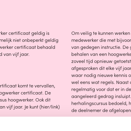
er certificaat geldig is
Om veilig te kunnen werken
amelijk niet onbeperkt geldig
medewerker die met bijvoor
erker certificaat behaald
van gedegen instructie. De 
van vijf jaar.
behalen van een hoogwerker
zoveel tijd opnieuw getoet
afgesproken dit elke vijf jaa
waar nodig nieuwe kennis op
wel eens wat regels. Naast 
rtificaat komt te vervallen,
regelmatig voor dat er in d
ogwerker certificaat. De
aangeleerd gedrag insluipt. 
ursus hoogwerker. Ook dit
herhalingscursus bedoeld, h
vijf jaar. Je kunt (hier/link)
de deelnemer de afgelopen
Om deze reden is het zeer 
certificaat goed in de gate