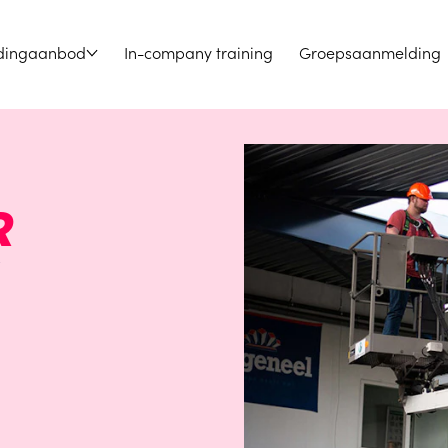
dingaanbod
In-company training
Groepsaanmelding
R