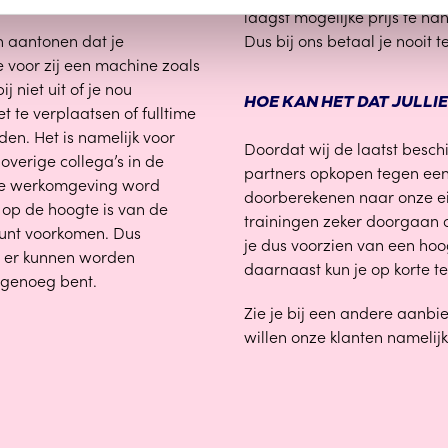
laagst mogelijke prijs te h
n aantonen dat je
Dus bij ons betaal je nooit te
 voor zij een machine zoals
niet uit of je nou
HOE KAN HET DAT JULLIE
t te verplaatsen of fulltime
en. Het is namelijk voor
Doordat wij de laatst besch
overige collega’s in de
partners opkopen tegen een 
jke werkomgeving word
doorberekenen naar onze eig
 op de hoogte is van de
trainingen zeker doorgaan o
 kunt voorkomen. Dus
je dus voorzien van een hoo
t er kunnen worden
daarnaast kun je op korte ter
 genoeg bent.
Zie je bij een andere aanbie
willen onze klanten namelij