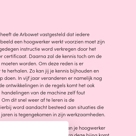
 heeft de Arbowet vastgesteld dat iedere
beeld een hoogwerker werkt voorzien moet zijn
gedegen instructie word verkregen door het
 certificaat. Daarna zal de kennis toch om de
st moeten worden. Om deze reden is er
r te herhalen. Zo kan jij je kennis bijhouden en
 doen. In vijf jaar veranderen er namelijk nog
de ontwikkelingen in de regels komt het ook
e handelingen van de machine zelf fout
Om dit snel weer af te leren is de
ierbij word aandacht besteed aan situaties die
 jaren is tegengekomen in zijn werkzaamheden.
van belang om de geldigheid van je hoogwerker
n te houden en te verlengen zodra deze bijna komt