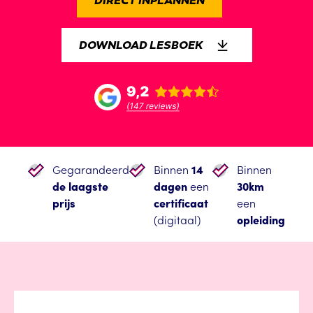
DIRECT INPLANNEN
DOWNLOAD LESBOEK
Gegarandeerd
Binnen
14
Binnen
de laagste
dagen
een
30km
prijs
certificaat
een
(digitaal)
opleiding