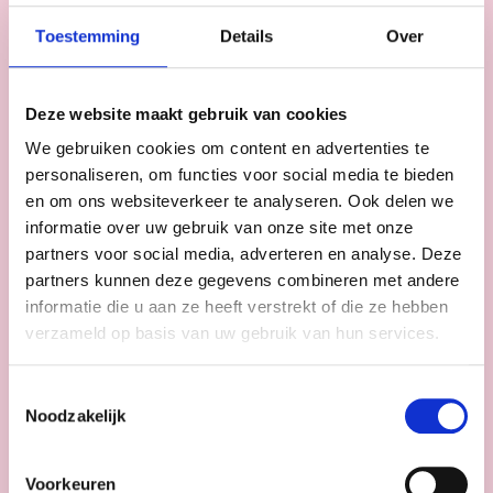
Toestemming
Details
Over
01:05
PLAY
ENTER
FULLSC
Deze website maakt gebruik van cookies
We gebruiken cookies om content en advertenties te
personaliseren, om functies voor social media te bieden
en om ons websiteverkeer te analyseren. Ook delen we
SELECTEER EEN DATUM EN LOCATIE
informatie over uw gebruik van onze site met onze
partners voor social media, adverteren en analyse. Deze
Schiedam
partners kunnen deze gegevens combineren met andere
informatie die u aan ze heeft verstrekt of die ze hebben
verzameld op basis van uw gebruik van hun services.
Kies een datum en tijdstip
Toestemmingsselectie
Noodzakelijk
139,95
excl. 21% BTW
Voorkeuren