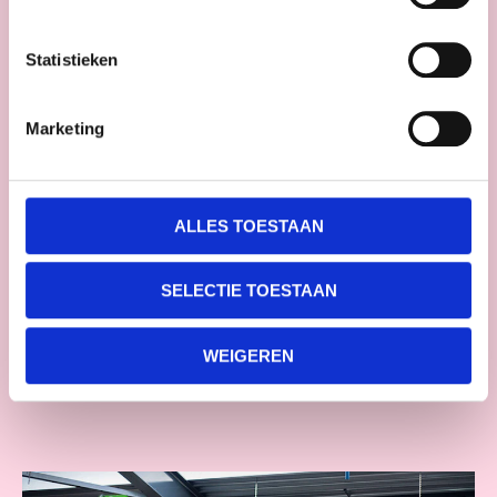
In veel gevallen
te declareren
bij je
Statistieken
werkgever
Leren van
ervaren praktijktrainers
Marketing
Een opleidingslocatie
binnen 30km
Klantbeoordeling
★★★★
★
9,2
(147 reviews)
ALLES TOESTAAN
INSCHRIJVEN
SELECTIE TOESTAAN
GROEPSAANVRAAG INDIENEN
WEIGEREN