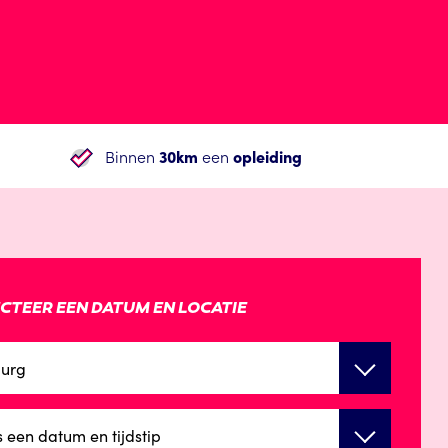
Binnen
30km
een
opleiding
CTEER EEN DATUM EN LOCATIE
burg
s een datum en tijdstip