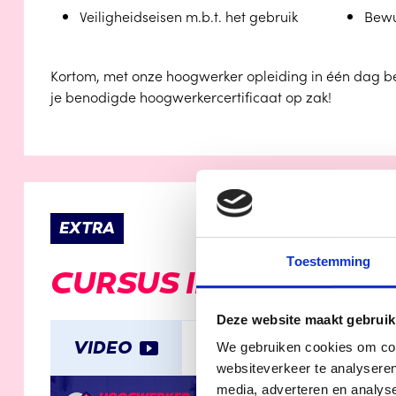
Veiligheidseisen m.b.t. het gebruik
Bewu
Kortom, met onze hoogwerker opleiding in één dag ben 
je benodigde hoogwerkercertificaat op zak!
EXTRA
Toestemming
CURSUS INFORMATIE
Deze website maakt gebruik
VIDEO
DOWNLOAD LESBOE
We gebruiken cookies om cont
websiteverkeer te analyseren
media, adverteren en analys