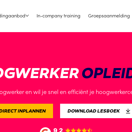
dingaanbod
In-company training
Groepsaanmelding
OGWERKER
OPLEI
gwerker en wil je snel en efficiënt je hoogwerkercer
DIRECT INPLANNEN
DOWNLOAD LESBOEK