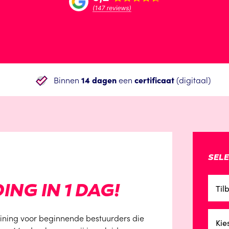
Binnen
14 dagen
een
certificaat
(digitaal)
SELE
NG IN 1 DAG!
Til
aining voor beginnende bestuurders die
Kie