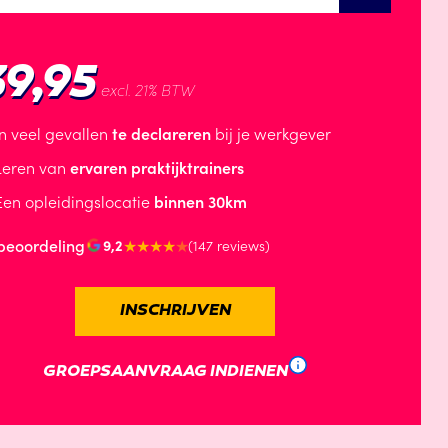
39,95
excl. 21% BTW
In veel gevallen
te declareren
bij je werkgever
Leren van
ervaren praktijktrainers
Een opleidingslocatie
binnen 30km
beoordeling
★★★★
★
9,2
(147 reviews)
INSCHRIJVEN
GROEPSAANVRAAG INDIENEN