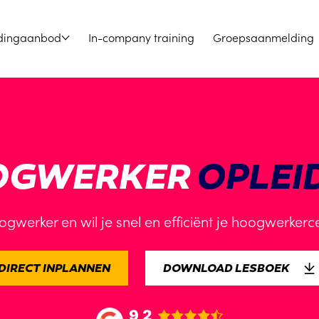
dingaanbod
In-company training
Groepsaanmelding
OGWERKER
OPLEI
gwerker en wil je snel en efficiënt je hoogwerkercer
DIRECT INPLANNEN
DOWNLOAD LESBOEK