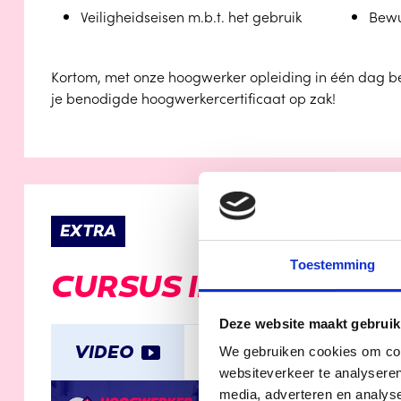
Veiligheidseisen m.b.t. het gebruik
Bewu
Kortom, met onze hoogwerker opleiding in één dag ben 
je benodigde hoogwerkercertificaat op zak!
EXTRA
Toestemming
CURSUS INFORMATIE
Deze website maakt gebruik
VIDEO
DOWNLOAD LESBOE
We gebruiken cookies om cont
websiteverkeer te analyseren
media, adverteren en analys