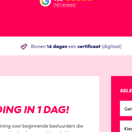
Binnen
14 dagen
een
certificaat
(digitaal)
SELE
NG IN 1 DAG!
Gel
aining voor beginnende bestuurders die
Kie