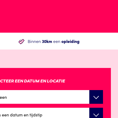
Binnen
30km
een
opleiding
CTEER EEN DATUM EN LOCATIE
een
s een datum en tijdstip