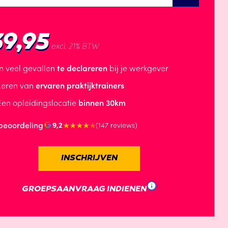
39,95
excl. 21% BTW
In veel gevallen
te declareren
bij je werkgever
Leren van
ervaren praktijktrainers
Een opleidingslocatie
binnen 30km
beoordeling
★★★★
★
9,2
(147 reviews)
INSCHRIJVEN
GROEPSAANVRAAG INDIENEN